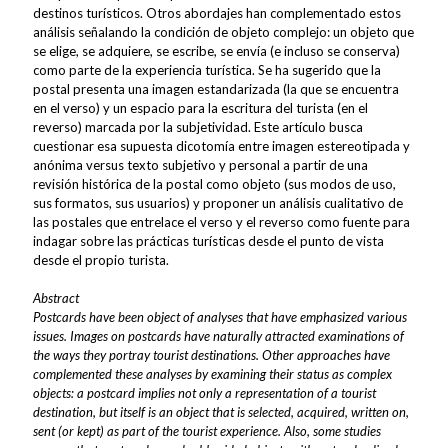
destinos turísticos. Otros abordajes han complementado estos
análisis señalando la condición de objeto complejo: un objeto que
se elige, se adquiere, se escribe, se envía (e incluso se conserva)
como parte de la experiencia turística. Se ha sugerido que la
postal presenta una imagen estandarizada (la que se encuentra
en el verso) y un espacio para la escritura del turista (en el
reverso) marcada por la subjetividad. Este artículo busca
cuestionar esa supuesta dicotomía entre imagen estereotipada y
anónima versus texto subjetivo y personal a partir de una
revisión histórica de la postal como objeto (sus modos de uso,
sus formatos, sus usuarios) y proponer un análisis cualitativo de
las postales que entrelace el verso y el reverso como fuente para
indagar sobre las prácticas turísticas desde el punto de vista
desde el propio turista.
Abstract
Postcards have been object of analyses that have emphasized various
issues. Images on postcards have naturally attracted examinations of
the ways they portray tourist destinations. Other approaches have
complemented these analyses by examining their status as complex
objects: a postcard implies not only a representation of a tourist
destination, but itself is an object that is selected, acquired, written on,
sent (or kept) as part of the tourist experience. Also, some studies