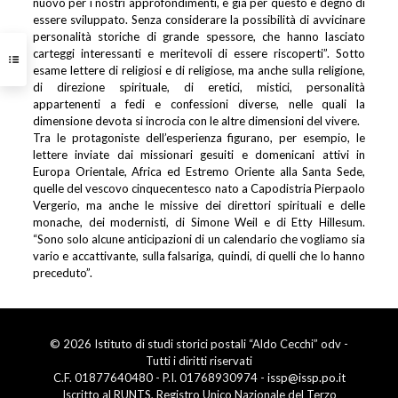
nuovo per i nostri approfondimenti, e già per questo è degno di
essere sviluppato. Senza considerare la possibilità di avvicinare
personalità storiche di grande spessore, che hanno lasciato
carteggi interessanti e meritevoli di essere riscoperti”. Sotto
esame lettere di religiosi e di religiose, ma anche sulla religione,
di direzione spirituale, di eretici, mistici, personalità
appartenenti a fedi e confessioni diverse, nelle quali la
dimensione devota si incrocia con le altre dimensioni del vivere.
Tra le protagoniste dell’esperienza figurano, per esempio, le
lettere inviate dai missionari gesuiti e domenicani attivi in
Europa Orientale, Africa ed Estremo Oriente alla Santa Sede,
quelle del vescovo cinquecentesco nato a Capodistria Pierpaolo
Vergerio, ma anche le missive dei direttori spirituali e delle
monache, dei modernisti, di Simone Weil e di Etty Hillesum.
“Sono solo alcune anticipazioni di un calendario che vogliamo sia
vario e accattivante, sulla falsariga, quindi, di quelli che lo hanno
preceduto”.
© 2026 Istituto di studi storici postali “Aldo Cecchi” odv -
Tutti i diritti riservati
C.F. 01877640480 - P.I. 01768930974 -
issp@issp.po.it
Iscritto al RUNTS, Registro Unico Nazionale del Terzo