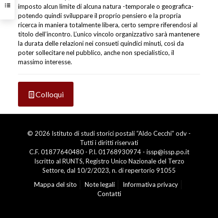
imposto alcun limite di alcuna natura -temporale o geografica-
potendo quindi sviluppare il proprio pensiero e la propria
ricerca in maniera totalmente libera, certo sempre riferendosi al
titolo dell’incontro. L’unico vincolo organizzativo sarà mantenere
la durata delle relazioni nei consueti quindici minuti, così da
poter sollecitare nel pubblico, anche non specialistico, il
massimo interesse.
Colloqui
© 2026 Istituto di studi storici postali “Aldo Cecchi” odv -
Tutti i diritti riservati
C.F. 01877640480 - P.I. 01768930974 -
issp@issp.po.it
Iscritto al RUNTS, Registro Unico Nazionale del Terzo
Settore, dal 10/2/2023, n. di repertorio 91055
Mappa del sito
Note legali
Informativa privacy
Contatti