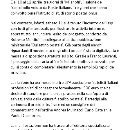
Dal 10 al 12 aprile, tre giorni di “Milanofil”, il salone del
francobollo voluto da Poste italiane. Tre giorni che hanno
coinvolto pure l’Istituto di studi storici postali onlus.
Nel contesto, infatti, sabato 11 si è tenuto l’incontro dell’Issp
con tutti gli interessati, per illustrare le attività interne e,
soprattutto, annunciare l’esito del progetto, condotto da
Roberto Monticini e collegato all’antica pubblicazione
ministeriale “Bullettino postale”. Già parte degli elenchi
riguardanti il movimento degli uffici postali è stata digitalizzata e
messa a disposizione gratuita sul sito. Grazie a Franco Laurenti,
il passaggio dalla carta al file è risultato molto velocizzato, per
cui si conta di completare l’allestimento in tempi più rapidi del
previsto.
La riunione ha permesso inoltre all’Associazione filatelisti italiani
professionisti di consegnare formalmente i 500 euro che ha
deciso di stanziare per la onlus pratese nella sua “opera di
salvaguardia della cultura filatelico postale”. Partecipi alla
cerimonia il presidente, il vice ed un consigliere dei
commercianti, nell’ordine Andrea Mulinacci, Carlo Catelani e
Paolo Deambrosi.
La manifestazione non ha trascurato l’editoria specializzata,